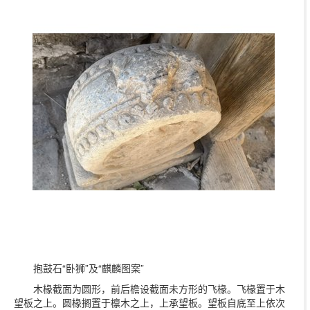
抱鼓石“卧狮”及“麒麟图案”
木椽截面为圆形，前后檐设截面未方形的飞椽。飞椽置于木
望板之上。圆椽搁置于檩木之上，上承望板。望板自底至上依次