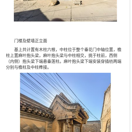
门楼及壁墙正立面
基上共计置有木柱六根，中柱位于整个垂花门中轴位置，檐
柱上置麻叶抱头梁，麻叶抱头梁与中柱相交，挑于柱前，西侧
（内侧）抱头梁下端悬垂莲柱。麻叶抱头梁下端安装穿插枋两端
分别与檐柱及中柱榫接。