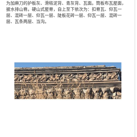
为加麻刀的护板灰、滑秸泥背、青灰背、瓦面。筒板布瓦屋面，
披水排山脊。硬山式屋脊，自上至下依次为：扣脊瓦、仰瓦一
层、混砖一层、仰瓦一层、陡板花砖一层、仰瓦一层、混砖一
层、瓦条两层、当沟。