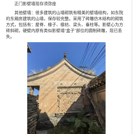
正门影壁墙现存须弥座
其他壁墙：很多建筑的山墙砌筑有精美的壁墙结构，如东院
的东厢房建筑的山墙，保存较完整。采用了砖雕仿木结构的砌筑
方式，包括有：屋脊、椽子、檩枋、梁头、垂柱等。影壁心为方
砖斜砌，硬壁内原有类似影壁墙“盒子”部位的圆制砖雕，现已丢
失。