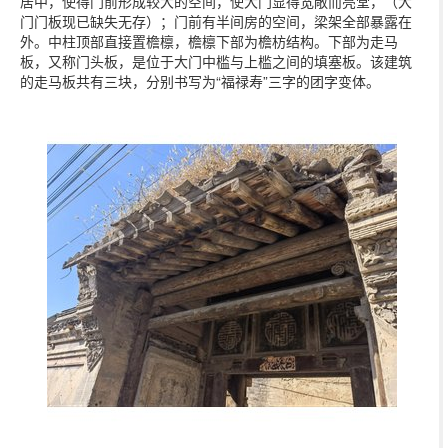
居中，使得门前形成较大的空间，使大门显得宽敞而亮堂，（大
门门板现已缺失无存）；门前有半间房的空间，梁架全部暴露在
外。中柱顶部直接置檐檩，檐檩下部为檐枋结构。下部为‌‌走马
板‌，又称‌门头板，是位于大门中槛与上槛之间的填塞板。该建筑
的走马板共有三块，分别书写为“福禄寿”三字的团字变体。