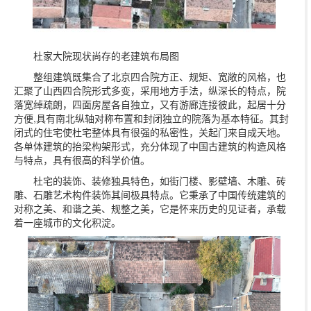
杜家大院现状尚存的老建筑布局图
整组建筑既集合了北京四合院方正、规矩、宽敞的风格，也
汇聚了山西四合院形式多变，采用地方手法，纵深长的特点，院
落宽绰疏朗，四面房屋各自独立，又有游廊连接彼此，起居十分
方便,具有南北纵轴对称布置和封闭独立的院落为基本特征。其封
闭式的住宅使杜宅整体具有很强的私密性，关起门来自成天地。
各单体建筑的抬梁构架形式，充分体现了中国古建筑的构造风格
与特点，具有很高的科学价值。
杜宅的装饰、装修独具特色，如街门楼、影壁墙、木雕、砖
雕、石雕艺术构件装饰其间极具特点。它秉承了中国传统建筑的
对称之美、和谐之美、规整之美，它是怀来历史的见证者，承载
着一座城市的文化积淀。