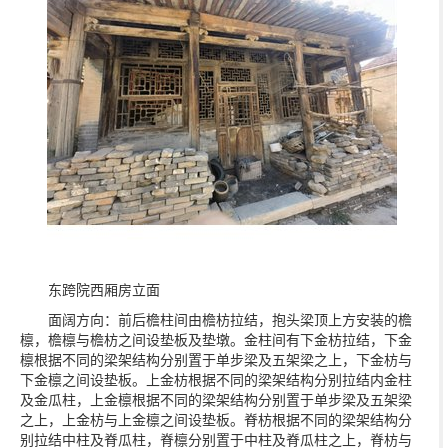
东跨院西厢房立面
面阔方向：前后檐柱间由檐枋拉结，抱头梁顶上方安装的檐
檩，檐檩与檐枋之间设垫板及垫墩。金柱间有下金枋拉结，下金
檩根据不同的梁架结构分别置于单步梁及五架梁之上，下金枋与
下金檩之间设垫板。上金枋根据不同的梁架结构分别拉结内金柱
及金瓜柱，上金檩根据不同的梁架结构分别置于单步梁及五架梁
之上，上金枋与上金檩之间设垫板。脊枋根据不同的梁架结构分
别拉结中柱及脊瓜柱，脊檩分别置于中柱及脊瓜柱之上，脊枋与