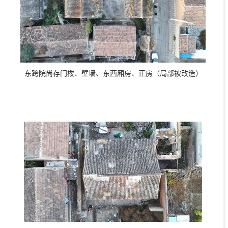
东跨院尚存门楼、壁墙、东西厢房、正房（局部被改造）