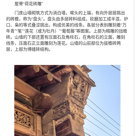
屋脊“荷花砖雕”
门庑山墙砌筑方式为淌白墙，墀头的上端，有向外层层挑出
的砖檐，称为“盘头”。盘头由多层砖料组成，砍磨加工成半混、炉
口、枭的等式叠涩挑出，构成优美的线条。各层分表别雕刻着“万
年青”“笔”“莲花（或为牡丹）”“葡萄藤”等图案。上部为精雕的戗檐
砖。山墙的下部还置有压面石及角柱石，在角柱石的立面，雕刻
线条，压面石正立面雕刻为莲花。山墙的山前部位为拔檐砖两
层，上部为博缝砖结构。