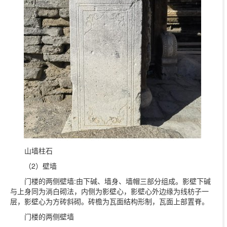
山墙柱石
（2）壁墙
门楼的两侧壁墙:由下碱、墙身、墙帽三部分组成。影壁下碱
与上身同为淌白砌法，内侧为影壁心，影壁心外边缘为线枋子一
层，影壁心为方砖斜砌。砖檐为瓦面结构形制，瓦面上部置脊。
门楼的两侧壁墙