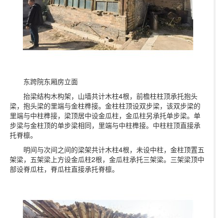
东跨院东厢房立面
抬梁结构木构架，山墙共计木柱4根，前檐柱柱顶承托抱头
梁，抱头梁的里端与金柱榫接。金柱柱顶设双步梁，该双步梁的
里端与中柱榫接，梁顶居中设金瓜柱，金瓜柱另承托单步梁。单
步梁与金柱顶的单步梁相同，里端与中柱榫接。中柱柱顶直接承
托脊檩。
明间与次间之间的梁架共计木柱4根，未设中柱，金柱顶置五
架梁，五架梁上方设金瓜柱2根，金瓜柱承托三架梁。三架梁顶中
部设脊瓜柱，脊瓜柱直接承托脊檩。