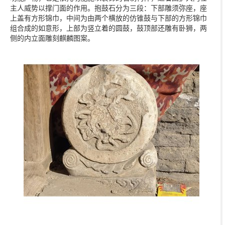
主人威势以撑门面的作用。抱鼓石分为三段：下部雕须弥座，座
上盖有方形锦巾，中间为由两个横放的仿锥鼓与下部的方形锦巾
组合成的如意形，上部为竖立着的圆鼓，鼓顶部还雕有卧狮，两
侧的内立面雕刻麒麟图案。