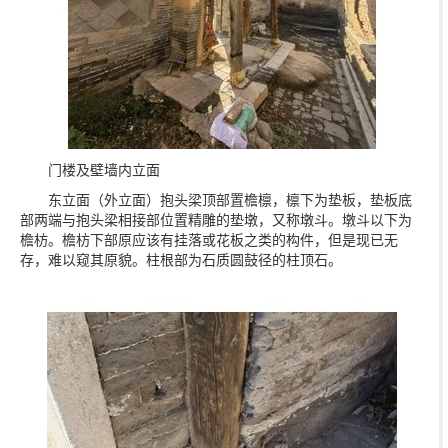
门楼及壁墙内立面
东立面（外立面）抱头梁顶部置檐檩，檩下为垫板，垫板底
部两端与抱头梁相接部位置精雕的垫墩，又称墩斗。墩斗以下为
檐枋。檐枋下部原应该有挂落或花板之类的构件，但是现已无
存，难以窥其原貌。柱根部为石质圆鼓径的柱顶石。