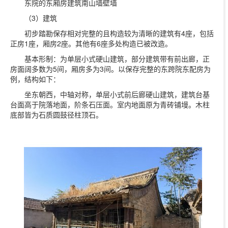
东院的东厢房建筑南山墙壁墙
（3）建筑
初步踏勘保存相对完整的且构造较为清晰的建筑有4座，包括
正房1座，厢房2座。其他有6座多处构造已被改造。
基本形制：为单层小式硬山建筑，部分建筑带有前出廊，正
房面阔多数为5间，厢房多为3间。以保存完整的东跨院东配房为
例，结构如下：
坐东朝西，中轴对称，单层小式前后廊硬山建筑，建筑台基
台面高于院落地面，阶条石压面。室内地面原为青砖铺墁。木柱
底部皆为石质圆鼓径柱顶石。