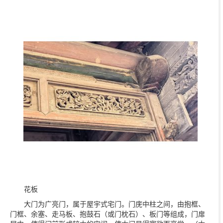
花板
大门为广亮门，属于屋宇式宅门。门庑中柱之间，由抱框、
门框、余塞、走马板、抱鼓石（或门枕石）、板门等组成，门扉