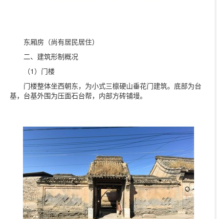
东厢房（尚有居民居住）
二、建筑形制概况
（1）门楼
门楼整体坐西朝东，为小式三檩硬山垂花门建筑。底部为台
基，台基外围为压面石台帮，内部方砖铺墁。