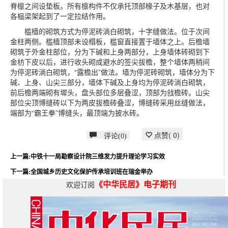
脊檩之间设垫板。所有檩构件不仅承托顶部椽子及木基层，也对
各榀梁架起到了一定拉结作用。
槛樯的砌筑方式为停泥砖淌白砌筑，十字缝做法。位于次间
金柱两侧。槛樯顶部未设榻板，槛窗直接置于墙体之上。后檐墙
砌筑于外金柱部位，分为下碱和上身两部分，上身墙体砖砌到下
金枋下皮以后，进行收头砌成避水的签尖拔檐，整个墙体两稍间
为停泥砖淌白砌筑，“露檐出”做法。墙为停泥砖砌筑，墙体分为下
碱、上身、山尖三部分，墙体下碱及上身均为停泥砖淌白砌筑，
前后檐两端砌有墀头，盘头部位多层叠涩，顶部为戗檐砖。山尖
部位尖顶博缝砖以下为两皮拔檐砖叠涩，博缝砖采用丝缝做法，
端部为“霸王拳”博缝头，最顶端为披水砖。
点赞(
0
)
评论(0)
上一篇:中铁十一局勘察设计院三维发力提升理论学习实效
下一篇:全国城乡历史文化保护传承培训班在瑞金举办
《中华民居》电子期刊
欢迎订阅