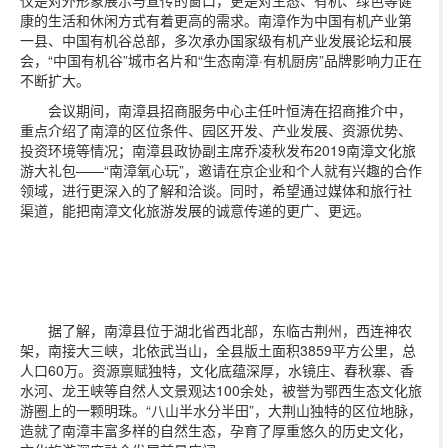
仅是对外形象展示与宣传的窗口，更是对生态、有机、绿色等健
康的生活和休闲方式有着更高的需求。南漳作为中国有机产业第
一县、中国有机谷总部，多次承办国家级有机产业发展论坛和展
会，“中国有机谷”城市名片和“生态南漳·有机厨房”品牌影响力正在
不断扩大。
会议期间，南漳县招商服务中心主任叶恒涛在招商推介中，
重点介绍了南漳的区位条件、园区开发、产业发展、资源优势、
投资环境等情况；南漳县政协副主席乔凌秋发布2019南漳文化旅
游大礼包——“南漳氧心玩”，邀请在京企业和个人就有兴趣的合作
领域，进行更深入的了解和洽谈。同时，希望通过媒体和旅行社
渠道，能把南漳文化旅游发展的诚意传递的更广、更远。
据了解，南漳县位于湖北省西北部，东临古荆州，西连神农
架，南接大三峡，北依武当山，全县版土面积3859平方公里，总
人口60万。资源禀赋独特，文化底蕴深厚，水镜庄、春秋寨、香
水河、龙王峡等自然人文景观达100余处，被誉为鄂西生态文化旅
游圈上的一颗明珠。“八山半水分半田”，大荆山独特的区位地脉，
造就了南漳丰富多样的自然生态，孕育了厚重悠久的历史文化，