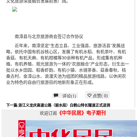
文化旅游深度融合发展前景广阔。
南漳县与北京旅游商会签订合作协议
近年来，南漳坚定“生态立县、工业强县、旅游活县”发展战
略，依托中国有机谷核心区，发展了有机水稻、有机茶叶、有机
香菇、有机天麻、有机柑橘等30余种有机产品，形成集有机种
植、有机养殖、观光旅游为一体的“农旅融合”产业形态，衍生出一
批以水乡田园、稻香虾韵、有机小镇、水镜茶香、菇香春秋、桔
桑古村、金漳山水、浪漫天池为组团的精品旅游线路，以休闲农
业为特色的自由行旅游目的地新形象正在形成。
点赞(
0
)
评论(1)
下一篇:浙江义龙庆高速公路（丽水段）白鹤山特长隧道正式进洞
《中华民居》电子期刊
欢迎订阅