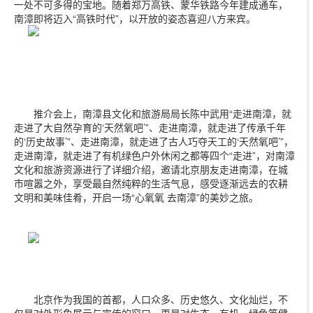
一处不可多得的宝地。随着郑万高铁、蒙华铁路今年建成通车，
南漳即将迈入“高铁时代”，以开放的姿态喜迎八方来宾。
推介会上，南漳县文化和旅游局局长陈中武用“走进南漳，就
走进了大自然孕育的‘天然氧吧’”、走进南漳，就走进了传承千年
的‘历史故事’”、走进南漳，就走进了古人巧夺天工的‘天然氧吧’”，
走进南漳，就走进了有机绿色户外休闲之都等四个“走进”，对南漳
文化和旅游资源进行了详细介绍，邀请北京朋友走进南漳，在城
市喧嚣之外，享受最自然纯粹的生活气息，感受逐渐远去的农耕
文明和美味佳肴，开启一场“心氧氧 去南漳”的美妙之旅。
北京作为我国的首都，人口众多、历史悠久、文化灿烂，不