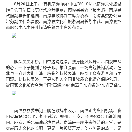
8月20日上午，“有机南漳 氧心中国”2019湖北南漳文化旅游
推介会首站在北京正式拉开帷幕，南漳县县委书记王鹏、南漳县
政府副县长柏遵国、南漳县政协副主席乔凌秋、南漳县委办公室
常务副主任郑昌俊、南漳县文化和旅游局局长陈中武、南漳县招
商服务中心主任叶恒涛等领导出席发布会。
脚踩尖尖木桥，口中边说边唱，腰身随风起舞……围观群众
的心，一下子提到了嗓子眼。推介会前，一场高跷快闪活动，在
北京王府井大街上演，精彩的特技表演，吸引了众多游客和市民
围观。此特技表演，正是被列入全国非物质文化遗产保护名录、
被国家文化部命名为全国“高跷之乡”南漳县东巩镇的“东巩高跷”。
南漳县县委书记王鹏在致辞中表示：南漳距离襄阳机场、襄
阳火车站50公里，处于武汉、郑州、西安、长沙400公里辐射圈
内。麻安、呼北高速越境而过，南漳是一座生态旅游的天堂，是
穿越历史文化的长廊，更是一片投资开发、创业创富的热土，是