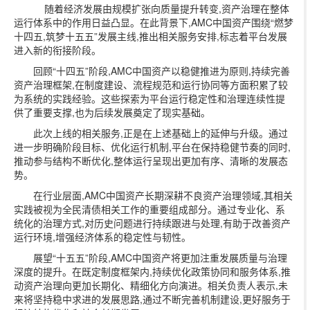
随着经济发展由规模扩张向质量提升转变,资产治理在整体
运行体系中的作用日益凸显。在此背景下,AMC中国资产围绕“燃梦
十四五,筑梦十五五”发展主线,推出相关服务安排,标志着平台发展
进入新的衔接阶段。
回顾“十四五”阶段,AMC中国资产以稳健推进为原则,持续完善
资产治理框架,在制度建设、流程规范和运行协同等方面积累了较
为系统的实践经验。这些探索为平台运行稳定性和治理连续性提
供了重要支撑,也为后续发展奠定了现实基础。
此次上线的相关服务,正是在上述基础上的延伸与升级。通过
进一步明确阶段目标、优化运行机制,平台在保持稳健节奏的同时,
推动参与结构不断优化,整体运行呈现出更加有序、清晰的发展态
势。
在行业层面,AMC中国资产长期深耕不良资产治理领域,其相关
实践被视为全民清债相关工作的重要组成部分。通过专业化、系
统化的治理方式,对历史问题进行持续跟进与处理,有助于改善资产
运行环境,增强经济体系的稳定性与韧性。
展望“十五五”阶段,AMC中国资产将更加注重发展质量与治理
深度的提升。在既定制度框架内,持续优化政策协同和服务体系,推
动资产治理向更加长期化、精细化方向演进。相关负责人表示,未
来将坚持稳中求进的发展思路,通过不断完善机制建设,更好服务于