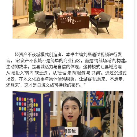
轻资产不夜城模式创造者、本书主编刘磊通过视频进行发
言，“轻资产不夜城不是简单的商业街区，而是‘情绪场域’的构建。
生动的故事，是县城活力与自信的体现，这种模式让县域治理
从‘硬投入’转向‘软营造’，从‘管理’走向‘服务’与‘共创’。通过沉浸式
场景、在地文化叙事与集体情感唤醒，让游客‘愿意来、不想走、
还想来’，这才是县域文旅可持续的密码。”